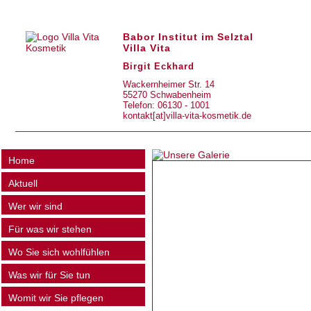
Babor Institut im Selztal
Villa Vita
Birgit Eckhard
Wackernheimer Str. 14
55270 Schwabenheim
Telefon: 06130 - 1001
kontakt[at]villa-vita-kosmetik.de
Home
Aktuell
Wer wir sind
Für was wir stehen
Wo Sie sich wohlfühlen
Was wir für Sie tun
Womit wir Sie pflegen